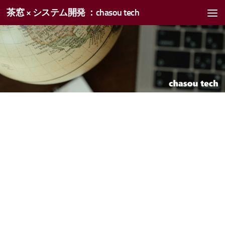
茶窓 × システム開発 ：chasou tech
コンテンツへスキップ