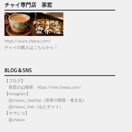
チャイ専門店 茶窓
https://www.chasou.com/
チャイの購入はこちらから！
BLOG＆SNS
【ブログ】
茶窓の山喫茶
https://trek.chasou.com/
【Instagram】
@
chasou_teashop
（世界の喫茶・食文化）
@chasou_trek
（山とチャイ）
【ヤマレコ】
@chasou