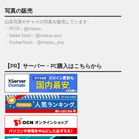
写真の販売
山岳写真やチャイの写真を販売しています。
・PIXTA：@chasou
・Adobe Stock：@chasou-pics
・ShutterStock：@chasou_pics
【PR】サーバー・PC購入はこちらから