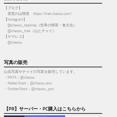
【ブログ】
茶窓の山喫茶
https://trek.chasou.com/
【Instagram】
@
chasou_teashop
（世界の喫茶・食文化）
@chasou_trek
（山とチャイ）
【ヤマレコ】
@chasou
写真の販売
山岳写真やチャイの写真を販売しています。
・PIXTA：@chasou
・Adobe Stock：@chasou-pics
・ShutterStock：@chasou_pics
【PR】サーバー・PC購入はこちらから