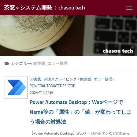
茶窓 × システム開発 ：chasou tech
コンテンツへスキップ
カテゴリー:
(9)実践_エラー処理
(7)実践_WEBスクレイピング
/
(9)実践_エラー処理
/
POWERAUTOMATEDESKTOP
2024年1月4日
Power Automate Desktop：Webページで
Name等の「属性」の「値」が変わってしま
う場合の対処法
【Power Automate Desktop】WebページのボタンなどのName