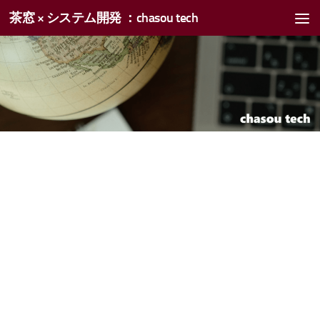
茶窓 × システム開発 ：chasou tech
コンテンツへスキップ