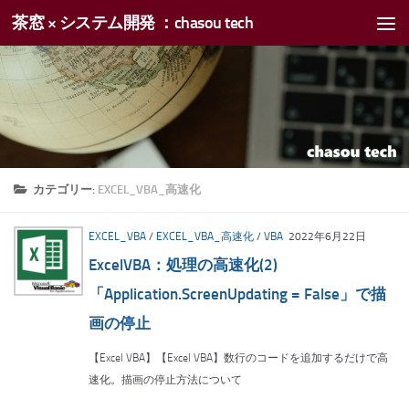
茶窓 × システム開発 ：chasou tech
コンテンツへスキップ
カテゴリー:
EXCEL_VBA_高速化
EXCEL_VBA
/
EXCEL_VBA_高速化
/
VBA
2022年6月22日
ExcelVBA：処理の高速化(2)
「Application.ScreenUpdating = False」で描
画の停止
【Excel VBA】【Excel VBA】数行のコードを追加するだけで高
速化。描画の停止方法について