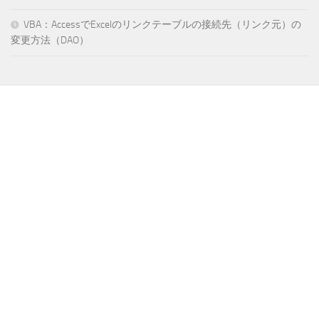
VBA：AccessでExcelのリンクテーブルの接続先（リンク元）の
変更方法（DAO）