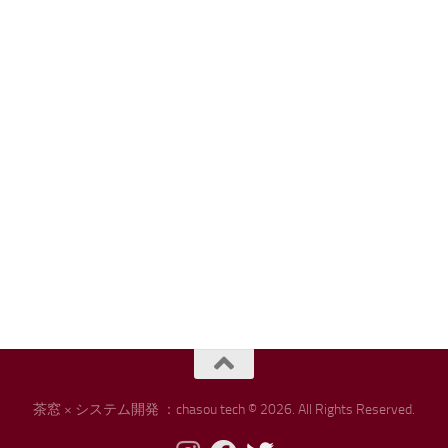
茶窓 × システム開発 ：chasou tech © 2026. All Rights Reserved.