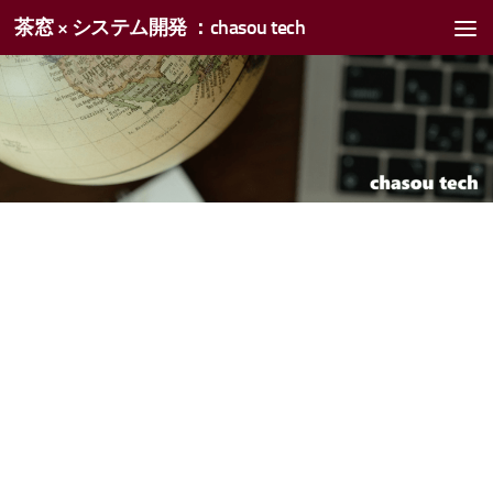
茶窓 × システム開発 ：chasou tech
コンテンツへスキップ