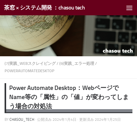
茶窓 × システム開発 ：chasou tech
コンテンツへスキップ
(7)実践_WEBスクレイピング
/
(9)実践_エラー処理
/
POWERAUTOMATEDESKTOP
Power Automate Desktop：Webページで
Name等の「属性」の「値」が変わってしま
う場合の対処法
BY
CHASOU_TECH
· 公開済み
2024年1月4日
· 更新済み
2024年1月25日