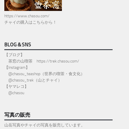
https://www.chasou.com/
チャイの購入はこちらから！
BLOG＆SNS
【ブログ】
茶窓の山喫茶
https://trek.chasou.com/
【Instagram】
@
chasou_teashop
（世界の喫茶・食文化）
@chasou_trek
（山とチャイ）
【ヤマレコ】
@chasou
写真の販売
山岳写真やチャイの写真を販売しています。