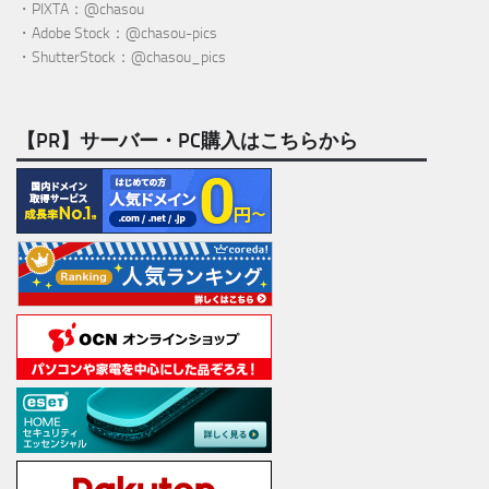
・PIXTA：@chasou
・Adobe Stock：@chasou-pics
・ShutterStock：@chasou_pics
【PR】サーバー・PC購入はこちらから