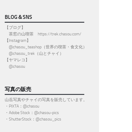
BLOG＆SNS
【ブログ】
茶窓の山喫茶
https://trek.chasou.com/
【Instagram】
@
chasou_teashop
（世界の喫茶・食文化）
@chasou_trek
（山とチャイ）
【ヤマレコ】
@chasou
写真の販売
山岳写真やチャイの写真を販売しています。
・PIXTA：@chasou
・Adobe Stock：@chasou-pics
・ShutterStock：@chasou_pics