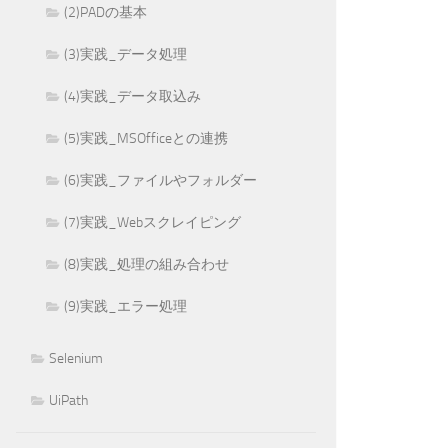
(2)PADの基本
(3)実践_データ処理
(4)実践_データ取込み
(5)実践_MSOfficeとの連携
(6)実践_ファイルやフォルダー
(7)実践_Webスクレイピング
(8)実践_処理の組み合わせ
(9)実践_エラー処理
Selenium
UiPath