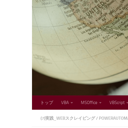
コンテンツへスキップ
トップ
VBA
MSOffice
VBScript
(7)実践_WEBスクレイピング
/
POWERAUTOM