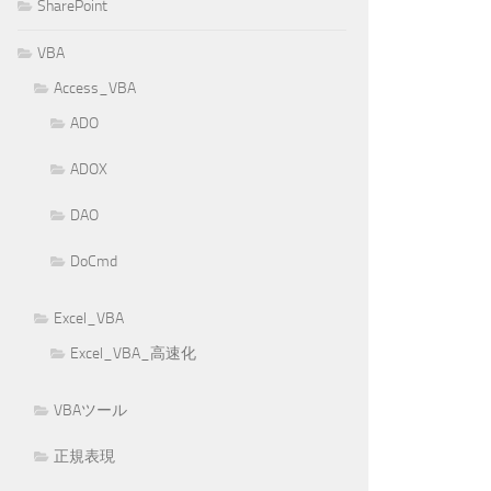
SharePoint
VBA
Access_VBA
ADO
ADOX
DAO
DoCmd
Excel_VBA
Excel_VBA_高速化
VBAツール
正規表現