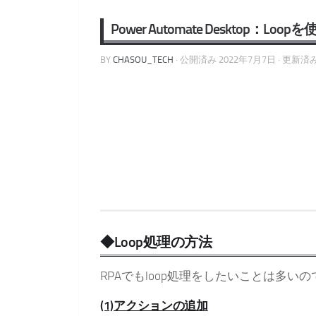
Power Automate Desktop：
BY
CHASOU_TECH
· 公開済み
2022年7月7日
· 更新済
◆Loop処理の方法
RPAでもloop処理をしたいことは多
(1)アクションの追加