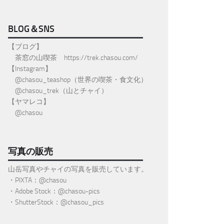
BLOG＆SNS
【ブログ】
茶窓の山喫茶
https://trek.chasou.com/
【Instagram】
@
chasou_teashop
（世界の喫茶・食文化）
@chasou_trek
（山とチャイ）
【ヤマレコ】
@chasou
写真の販売
山岳写真やチャイの写真を販売しています。
・PIXTA：@chasou
・Adobe Stock：@chasou-pics
・ShutterStock：@chasou_pics