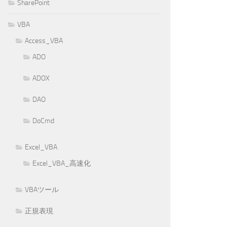
SharePoint
VBA
Access_VBA
ADO
ADOX
DAO
DoCmd
Excel_VBA
Excel_VBA_高速化
VBAツール
正規表現