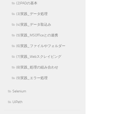
(2)PADの基本
(3)実践_データ処理
(4)実践_データ取込み
(5)実践_MSOfficeとの連携
(6)実践_ファイルやフォルダー
(7)実践_Webスクレイピング
(8)実践_処理の組み合わせ
(9)実践_エラー処理
Selenium
UiPath