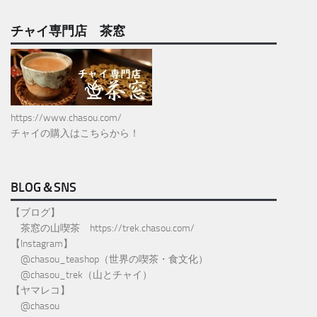
チャイ専門店 茶窓
https://www.chasou.com/
チャイの購入はこちらから！
BLOG＆SNS
【ブログ】
茶窓の山喫茶
https://trek.chasou.com/
【Instagram】
@
chasou_teashop
（世界の喫茶・食文化）
@chasou_trek
（山とチャイ）
【ヤマレコ】
@chasou