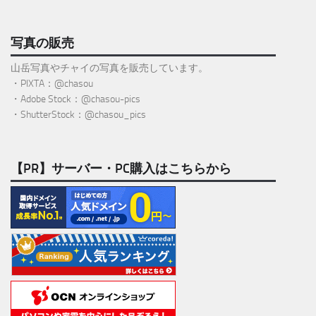
写真の販売
山岳写真やチャイの写真を販売しています。
・PIXTA：@chasou
・Adobe Stock：@chasou-pics
・ShutterStock：@chasou_pics
【PR】サーバー・PC購入はこちらから