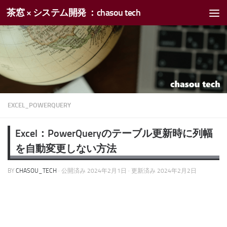
茶窓 × システム開発 ：chasou tech
コンテンツへスキップ
EXCEL_POWERQUERY
Excel：PowerQueryのテーブル更新時に列幅
を自動変更しない方法
BY
CHASOU_TECH
· 公開済み
2024年2月1日
· 更新済み
2024年2月2日