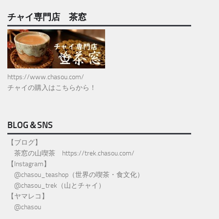
チャイ専門店 茶窓
https://www.chasou.com/
チャイの購入はこちらから！
BLOG＆SNS
【ブログ】
茶窓の山喫茶
https://trek.chasou.com/
【Instagram】
@
chasou_teashop
（世界の喫茶・食文化）
@chasou_trek
（山とチャイ）
【ヤマレコ】
@chasou