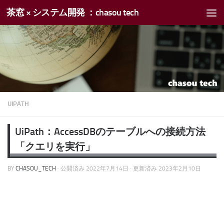
茶窓 × システム開発 ：chasou tech
コンテンツへスキップ
UIPATH
UiPath：AccessDBのテーブルへの接続方法
「クエリを実行」
BY
CHASOU_TECH
· 公開済み
2022年7月14日
· 更新済み
2023年2月10日