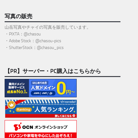
写真の販売
山岳写真やチャイの写真を販売しています。
・PIXTA：@chasou
・Adobe Stock：@chasou-pics
・ShutterStock：@chasou_pics
【PR】サーバー・PC購入はこちらから