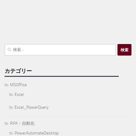
検
索:
カテゴリー
MSOffice
Excel
Excel_PowerQuery
RPA・自動化
PowerAutomateDesktop