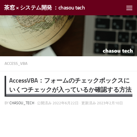
茶窓 × システム開発 ：chasou tech
コンテンツへスキップ
ACCESS_VBA
AccessVBA：フォームのチェックボックスに
いくつチェックが入っているか確認する方法
BY
CHASOU_TECH
· 公開済み
2022年6月22日
· 更新済み
2023年2月10日