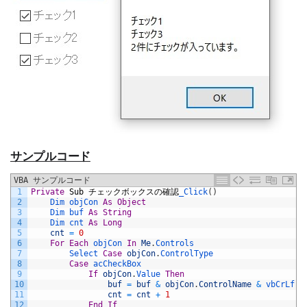
サンプルコード
VBA サンプルコード
1
Private
Sub
チェックボックスの確認
_Click
(
)
2
Dim 
objCon 
As
Object
3
Dim 
buf 
As
String
4
Dim 
cnt 
As
Long
5
cnt
=
0
6
For
Each
objCon 
In
Me
.
Controls
7
Select 
Case
objCon
.
ControlType
8
Case
acCheckBox
9
If
objCon
.
Value 
Then
10
buf
=
buf
&
objCon
.
ControlName
&
vbCrLf
11
cnt
=
cnt
+
1
12
End
If