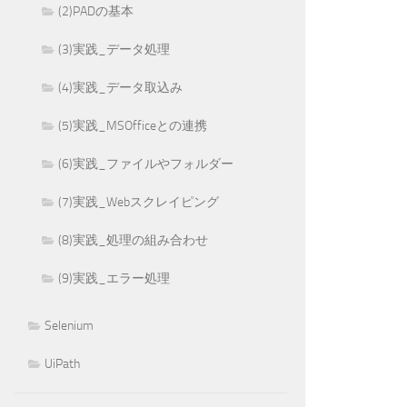
(2)PADの基本
(3)実践_データ処理
(4)実践_データ取込み
(5)実践_MSOfficeとの連携
(6)実践_ファイルやフォルダー
(7)実践_Webスクレイピング
(8)実践_処理の組み合わせ
(9)実践_エラー処理
Selenium
UiPath