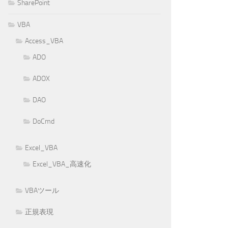
SharePoint
VBA
Access_VBA
ADO
ADOX
DAO
DoCmd
Excel_VBA
Excel_VBA_高速化
VBAツール
正規表現