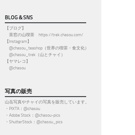
BLOG＆SNS
【ブログ】
茶窓の山喫茶
https://trek.chasou.com/
【Instagram】
@
chasou_teashop
（世界の喫茶・食文化）
@chasou_trek
（山とチャイ）
【ヤマレコ】
@chasou
写真の販売
山岳写真やチャイの写真を販売しています。
・PIXTA：@chasou
・Adobe Stock：@chasou-pics
・ShutterStock：@chasou_pics