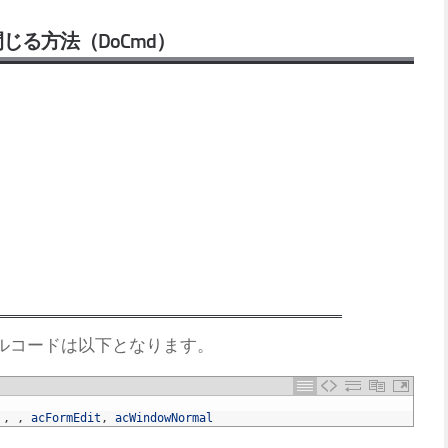
閉じる方法（DoCmd）
ルコードは以下となります。
,
,
acFormEdit
,
acWindowNormal