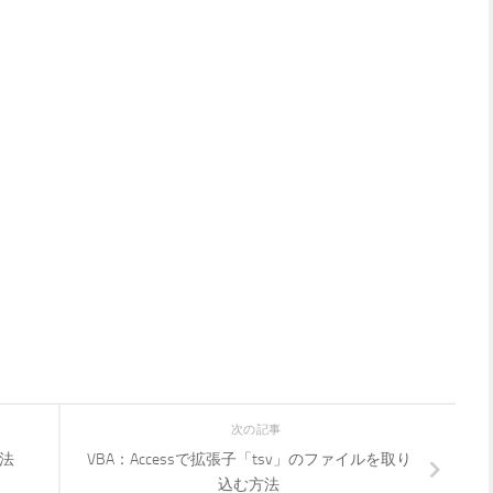
次の記事
方法
VBA：Accessで拡張子「tsv」のファイルを取り
込む方法