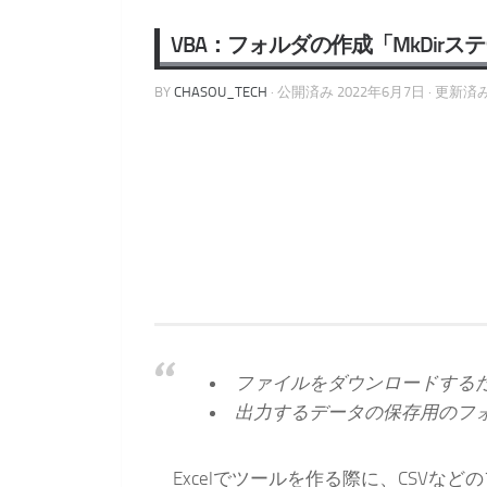
VBA：フォルダの作成「MkDirス
BY
CHASOU_TECH
· 公開済み
2022年6月7日
· 更新済
ファイルをダウンロードする
出力するデータの保存用のフ
Excelでツールを作る際に、CSVな