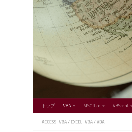
コンテンツへスキップ
トップ
VBA
MSOffice
VBScript
ACCESS_VBA
/
EXCEL_VBA
/
VBA