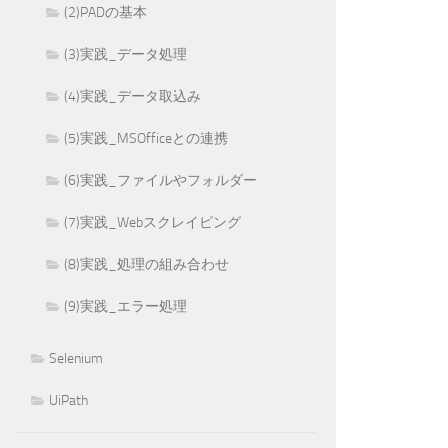
(2)PADの基本
(3)実践_データ処理
(4)実践_データ取込み
(5)実践_MSOfficeとの連携
(6)実践_ファイルやフォルダー
(7)実践_Webスクレイピング
(8)実践_処理の組み合わせ
(9)実践_エラー処理
Selenium
UiPath