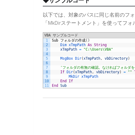
◆サンプルコード
以下では、対象のパスに同じ名前のフォ
「MkDirステートメント」を使ってフ
VBA サンプルコード
1
Sub
フォルダの作成
(
)
2
Dim 
xTmpPath 
As
String
3
xTmpPath
=
"C:\Users\VBA"
4
5
MsgBox 
Dir
(
xTmpPath
,
vbDirectory
)
6
7
'フォルダの有無の確認。なければフォルダを
8
If
Dir
(
xTmpPath
,
vbDirectory
)
=
""
9
MkDir 
xTmpPath
10
End
If
11
End
Sub