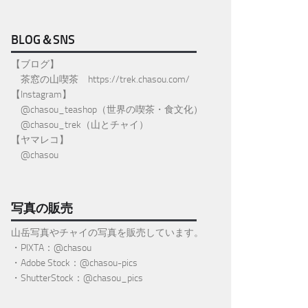
BLOG＆SNS
【ブログ】
茶窓の山喫茶
https://trek.chasou.com/
【Instagram】
@
chasou_teashop
（世界の喫茶・食文化）
@chasou_trek
（山とチャイ）
【ヤマレコ】
@chasou
写真の販売
山岳写真やチャイの写真を販売しています。
・PIXTA：@chasou
・Adobe Stock：@chasou-pics
・ShutterStock：@chasou_pics