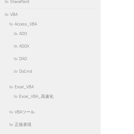
SharePoint
VBA
Access_VBA
ADO
ADOX
DAO
DoCmd
Excel_VBA
Excel_VBA_高速化
VBAツール
正規表現