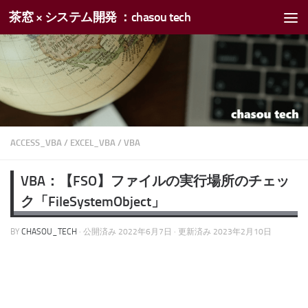
茶窓 × システム開発 ：chasou tech
コンテンツへスキップ
ACCESS_VBA
/
EXCEL_VBA
/
VBA
VBA：【FSO】ファイルの実行場所のチェッ
ク「FileSystemObject」
BY
CHASOU_TECH
· 公開済み
2022年6月7日
· 更新済み
2023年2月10日