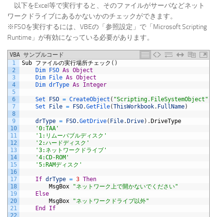
以下をExcel等で実行すると、そのファイルがサーバなどネット
ワークドライブにあるかないかのチェックができます。
※FSOを実行するには、VBEの「参照設定」で「Microsoft Scripting
Runtime」が有効になっている必要があります。
VBA サンプルコード
1
Sub
ファイルの実行場所チェック
(
)
2
Dim 
FSO 
As
Object
3
Dim 
File 
As
Object
4
Dim 
drType 
As
Integer
5
6
Set 
FSO
=
CreateObject
(
"Scripting.FileSystemObject"
)
7
Set 
File
=
FSO
.
GetFile
(
ThisWorkbook
.
FullName
)
8
9
drType
=
FSO
.
GetDrive
(
File
.
Drive
)
.
DriveType
10
'0:TAA'
11
'1:リムーバブルディスク'
12
'2:ハードディスク'
13
'3:ネットワークドライブ'
14
'4:CD-ROM'
15
'5:RAMディスク'
16
17
If
drType
=
3
Then
18
MsgBox
"ネットワーク上で開かないでください"
19
Else
20
MsgBox
"ネットワークドライブ以外"
21
End
If
22