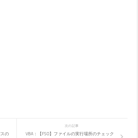
次の記事
パスの
VBA：【FSO】ファイルの実行場所のチェック