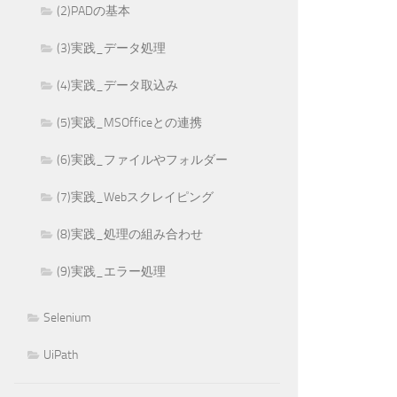
(2)PADの基本
(3)実践_データ処理
(4)実践_データ取込み
(5)実践_MSOfficeとの連携
(6)実践_ファイルやフォルダー
(7)実践_Webスクレイピング
(8)実践_処理の組み合わせ
(9)実践_エラー処理
Selenium
UiPath