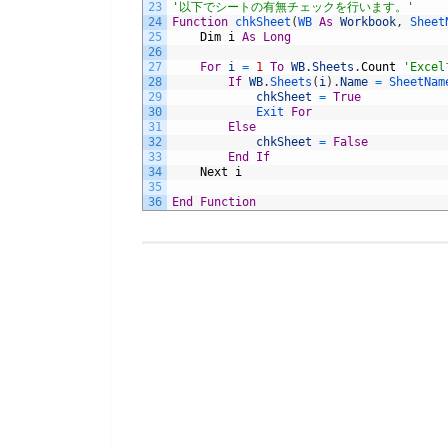
23
'以下でシートの有無チェックを行います。'
24
Function
chkSheet
(
WB 
As
Workbook
,
Sheet
25
Dim
i
As
Long
26
27
For
i
=
1
To
WB
.
Sheets
.
Count
'Exc
28
If
WB
.
Sheets
(
i
)
.
Name
=
SheetNam
29
chkSheet
=
True
30
Exit 
For
31
Else
32
chkSheet
=
False
33
End
If
34
Next
i
35
36
End
Function