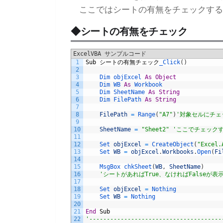
ここではシートの有無をチェックする
◆シートの有無をチェック
ExcelVBA サンプルコード
1
Sub
シートの有無チェック
_Click
(
)
2
3
Dim 
objExcel 
As
Object
4
Dim 
WB 
As
Workbook
5
Dim 
SheetName 
As
String
6
Dim 
FilePath 
As
String
7
8
FilePath
=
Range
(
"A7"
)
'対象セルにチェ
9
10
SheetName
=
"Sheet2"
'ここでチェック
11
12
Set 
objExcel
=
CreateObject
(
"Excel.
13
Set 
WB
=
objExcel
.
Workbooks
.
Open
(
Fi
14
15
MsgBox 
chkSheet
(
WB
,
SheetName
)
16
'シートがあればTrue、なければFalseが表
17
18
Set 
objExcel
=
Nothing
19
Set 
WB
=
Nothing
20
21
End
Sub
22
'--------------------------------------