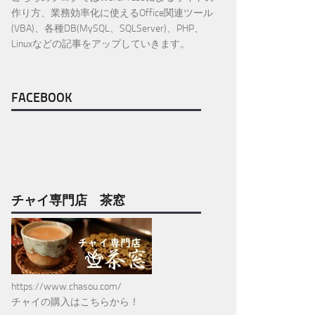
作り方、業務効率化に使えるOffice関連ツール
(VBA)、各種DB(MySQL、SQLServer)、PHP、
Linuxなどの記事をアップしていきます。
FACEBOOK
チャイ専門店 茶窓
https://www.chasou.com/
チャイの購入はこちらから！