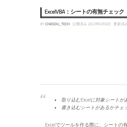
ExcelVBA：シートの有無チェック
BY
CHASOU_TECH
· 公開済み
2022年6月6日
· 更新済
取り込むExcelに対象シート
書き込むシートがあるかチェ
Excelでツールを作る際に、シート