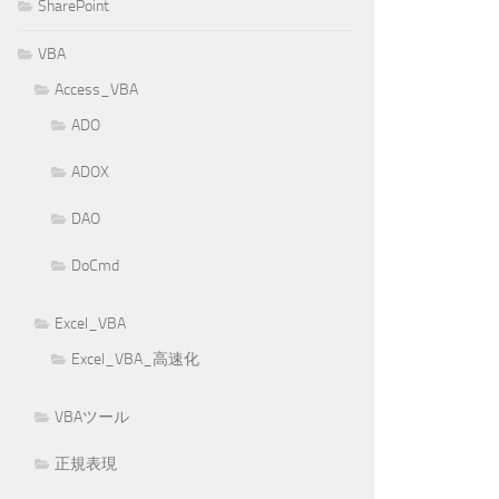
SharePoint
VBA
Access_VBA
ADO
ADOX
DAO
DoCmd
Excel_VBA
Excel_VBA_高速化
VBAツール
正規表現