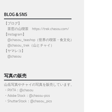
BLOG＆SNS
【ブログ】
茶窓の山喫茶
https://trek.chasou.com/
【Instagram】
@
chasou_teashop
（世界の喫茶・食文化）
@chasou_trek
（山とチャイ）
【ヤマレコ】
@chasou
写真の販売
山岳写真やチャイの写真を販売しています。
・PIXTA：@chasou
・Adobe Stock：@chasou-pics
・ShutterStock：@chasou_pics