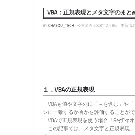
VBA：正規表現とメタ文字のまと
BY
CHASOU_TECH
· 公開済み
2023年2月8日
· 更新済
１．VBAの正規表現
VBAも値や文字列に「～を含む」や「
ンに一致するか否かを評価することがで
VBAで正規表現を使う場合「RegEx
この記事では、メタ文字と正規表現、V