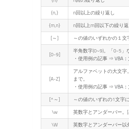
{n}
n回の繰り返し
{n,}
n回以上の繰り返し
{m,n}
n回以上m回以下の繰り返
[～]
～の値のいずれかの１文
半角数字(0~9)。「0-5
[0-9]
・使用例の記事 ⇒
VBA
アルファベットの大文字。
[A-Z]
まで。
・使用例の記事 ⇒
VBA
[^～]
～の値のいずれの1文字
\w
英数字とアンダーバー。[a-
\W
英数字とアンダーバー以外の文