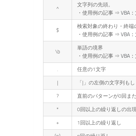
文字列の先頭。
^
・使用例の記事 ⇒
VBA
検索対象の終わり・終端
$
・使用例の記事 ⇒
VBA
単語の境界
\b
・使用例の記事 ⇒
VBA
.
任意の1文字
|
「|」の左側の文字列もし
?
直前のパターンが0回ま
*
0回以上の繰り返しの出
+
1回以上の繰り返し