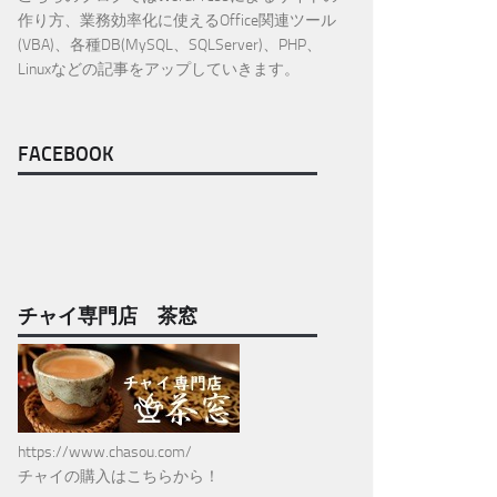
作り方、業務効率化に使えるOffice関連ツール
(VBA)、各種DB(MySQL、SQLServer)、PHP、
Linuxなどの記事をアップしていきます。
FACEBOOK
チャイ専門店 茶窓
https://www.chasou.com/
チャイの購入はこちらから！