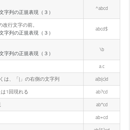
^abcd
：文字列の正規表現（３）
の改行文字の前。
abcd$
：文字列の正規表現（３）
\b
：文字列の正規表現（３）
a.c
くは、「|」の右側の文字列
a(b|c)d
たは1回現れる
ab?cd
現
ab*cd
ab+cd