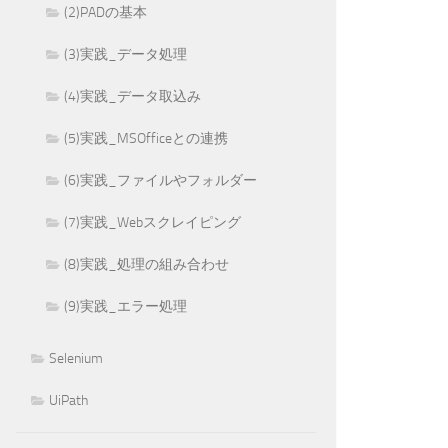
(2)PADの基本
(3)実践_データ処理
(4)実践_データ取込み
(5)実践_MSOfficeとの連携
(6)実践_ファイルやフォルダー
(7)実践_Webスクレイピング
(8)実践_処理の組み合わせ
(9)実践_エラー処理
Selenium
UiPath