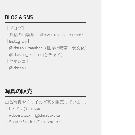
BLOG＆SNS
【ブログ】
茶窓の山喫茶
https://trek.chasou.com/
【Instagram】
@
chasou_teashop
（世界の喫茶・食文化）
@chasou_trek
（山とチャイ）
【ヤマレコ】
@chasou
写真の販売
山岳写真やチャイの写真を販売しています。
・PIXTA：@chasou
・Adobe Stock：@chasou-pics
・ShutterStock：@chasou_pics