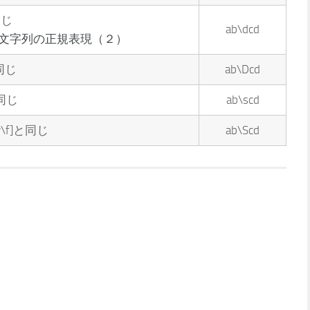
同じ
ab\dcd
：文字列の正規表現（２）
同じ
ab\Dcd
と同じ
ab\scd
v\f]と同じ
ab\Scd