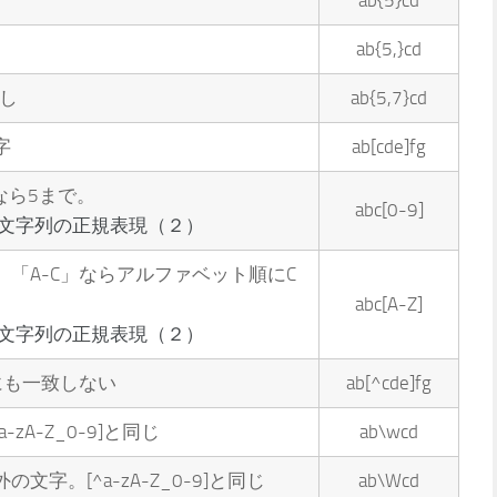
ab{5}cd
ab{5,}cd
し
ab{5,7}cd
字
ab[cde]fg
」なら5まで。
abc[0-9]
：文字列の正規表現（２）
「A-C」ならアルファベット順にC
abc[A-Z]
：文字列の正規表現（２）
にも一致しない
ab[^cde]fg
zA-Z_0-9]と同じ
ab\wcd
字。[^a-zA-Z_0-9]と同じ
ab\Wcd