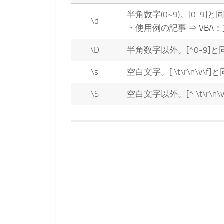
半角数字(0~9)。[0-9]と
\d
・使用例の記事 ⇒
VBA
\D
半角数字以外。[^0-9]と
\s
空白文字。[ \t\r\n\v\f]
\S
空白文字以外。[^ \t\r\n\