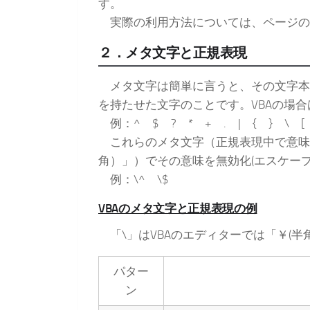
す。
実際の利用方法については、ページの
２．メタ文字と正規表現
メタ文字は簡単に言うと、その文字本
を持たせた文字のことです。VBAの場
例：^ $ ? * + . | { } \ [ 
これらのメタ文字（正規表現中で意味を
角）」）でその意味を無効化(エスケー
例：\^ \$
VBAのメタ文字と正規表現の例
「\」はVBAのエディターでは「￥(半
パター
ン