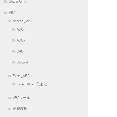
SharePoint
VBA
Access_VBA
ADO
ADOX
DAO
DoCmd
Excel_VBA
Excel_VBA_高速化
VBAツール
正規表現