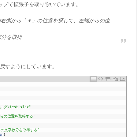
ップで拡張子を取り除いています。
パスの右側から「￥」の位置を探して、左端からの位
部分を取得
戻すようにしています。
ォルダ\test.xlsx"
からの位置を取得する'
ル名の文字数分を取得する'
en
)