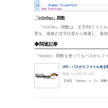
13
14
MsgBox 
folderPath
15
End
Function
「InStrRev」関数
「InStrRev」関数は、文字列(ファ
置を、最後の文字位置から検索し、最初
◆関連記事
「Replace」関数を使ってもパスか
VBA：パスからファイル名を取り
投稿: 2023年3月16日
【VBA】「Replace」と「Di