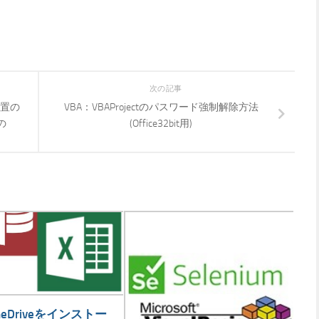
次の記事
位置の
VBA：VBAProjectのパスワード強制解除方法
の
(Office32bit用)
neDriveをインストー