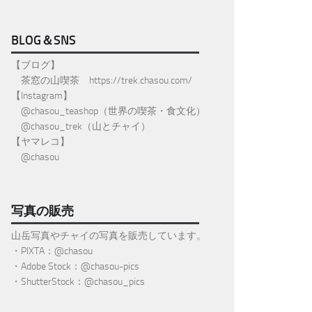
BLOG＆SNS
【ブログ】
茶窓の山喫茶
https://trek.chasou.com/
【Instagram】
@
chasou_teashop
（世界の喫茶・食文化）
@chasou_trek
（山とチャイ）
【ヤマレコ】
@chasou
写真の販売
山岳写真やチャイの写真を販売しています。
・PIXTA：@chasou
・Adobe Stock：@chasou-pics
・ShutterStock：@chasou_pics