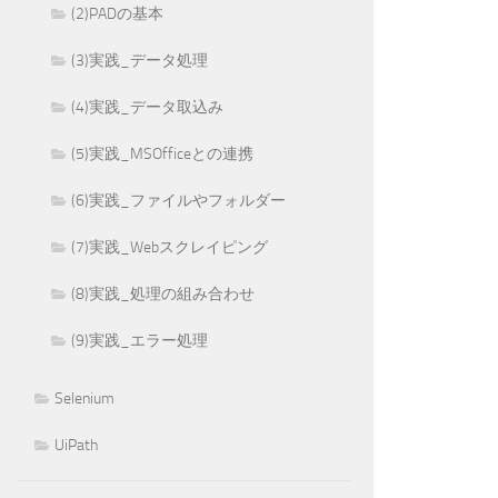
(2)PADの基本
(3)実践_データ処理
(4)実践_データ取込み
(5)実践_MSOfficeとの連携
(6)実践_ファイルやフォルダー
(7)実践_Webスクレイピング
(8)実践_処理の組み合わせ
(9)実践_エラー処理
Selenium
UiPath