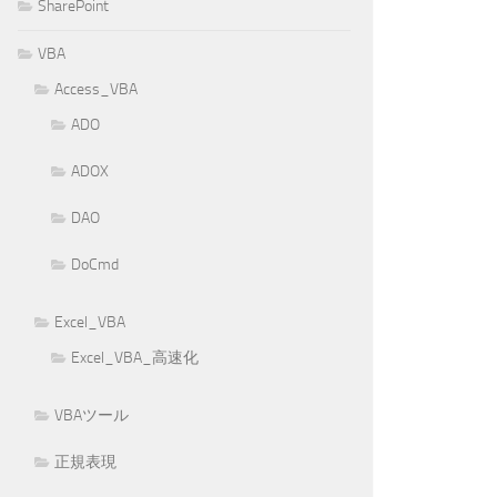
SharePoint
VBA
Access_VBA
ADO
ADOX
DAO
DoCmd
Excel_VBA
Excel_VBA_高速化
VBAツール
正規表現