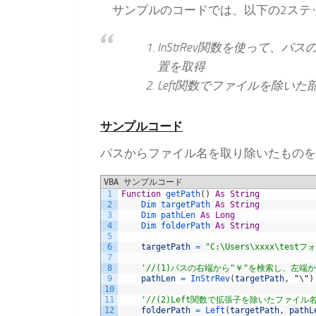
サンプルのコードでは、以下の2ステ
InStrRev関数を使って、
置を取得
Left関数でファイルを除いた
サンプルコード
パスからファイル名を取り除いたものを
VBA サンプルコード
1
Function
getPath
(
)
As
String
2
Dim 
targetPath 
As
String
3
Dim 
pathLen 
As
Long
4
Dim 
folderPath 
As
String
5
6
targetPath
=
"C:\Users\xxxx\testフ
7
8
'//(1)パスの右端から"￥"を検索し、左端
9
pathLen
=
InStrRev
(
targetPath
,
"
\
"
)
10
11
'//(2)Left関数で拡張子を除いたファイ
12
folderPath
=
Left
(
targetPath
,
pathL