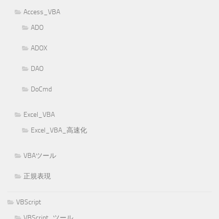
Access_VBA
ADO
ADOX
DAO
DoCmd
Excel_VBA
Excel_VBA_高速化
VBAツール
正規表現
VBScript
VBScript_ツール