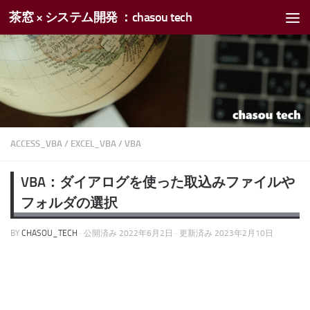
茶窓 × システム開発 ：chasou tech
コンテンツへスキップ
ACCESS_VBA
/
EXCEL_VBA
/
VBA
VBA：ダイアログを使った取込みファイルや
フォルダの選択
BY
CHASOU_TECH
· 公開済み
2022年6月2日
· 更新済み
2023年2月10日