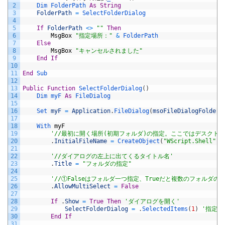
2
Dim 
FolderPath 
As
String
3
FolderPath
=
SelectFolderDialog
4
5
If
FolderPath
<>
""
Then
6
MsgBox
"指定場所："
&
FolderPath
7
Else
8
MsgBox
"キャンセルされました"
9
End
If
10
11
End
Sub
12
13
Public
Function
SelectFolderDialog
(
)
14
Dim 
myF 
As
FileDialog
15
16
Set 
myF
=
Application
.
FileDialog
(
msoFileDialogFolderP
17
18
With 
myF
19
'//最初に開く場所(初期フォルダ)の指定。ここではデスクト
20
.
InitialFileName
=
CreateObject
(
"WScript.Shell"
)
.
21
22
'//ダイアログの左上に出てくるタイトル名'
23
.
Title
=
"フォルダの指定"
24
25
'//①Falseはフォルダ一つ指定、Trueだと複数のフォル
26
.
AllowMultiSelect
=
False
27
28
If
.
Show
=
True
Then
'ダイアログを開く'
29
SelectFolderDialog
=
.
SelectedItems
(
1
)
'指定し
30
End
If
31