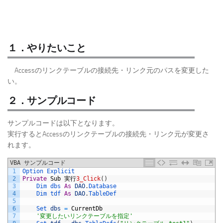
１．やりたいこと
Accessのリンクテーブルの接続先・リンク元のパスを変更した
い。
２．サンプルコード
サンプルコードは以下となります。
実行するとAccessのリンクテーブルの接続先・リンク元が変更さ
れます。
VBA サンプルコード
1
Option 
Explicit
2
Private
Sub
実行
3_Click
(
)
3
Dim 
dbs 
As
DAO
.
Database
4
Dim 
tdf 
As
DAO
.
TableDef
5
6
Set 
dbs
=
CurrentDb
7
'変更したいリンクテーブルを指定'