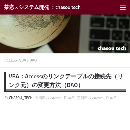
茶窓 × システム開発 ：chasou tech
コンテンツへスキップ
ACCESS_VBA
/
DAO
VBA：Accessのリンクテーブルの接続先（リ
ンク元）の変更方法（DAO）
BY
CHASOU_TECH
· 公開済み
2024年2月10日
· 更新済み
2024年2月10日