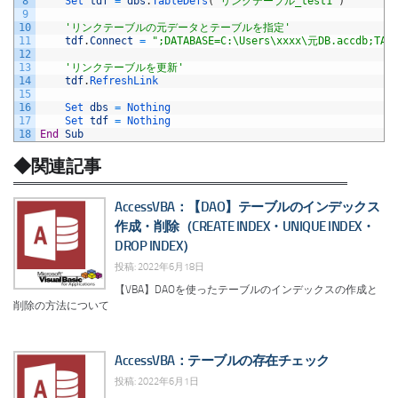
8
Set 
tdf
=
dbs
.
TableDefs
(
"リンクテーブル_test1"
)
9
10
'リンクテーブルの元データとテーブルを指定'
11
tdf
.
Connect
=
";DATABASE=C:\Users\xxxx\元DB.accdb;TABL
12
13
'リンクテーブルを更新'
14
tdf
.
RefreshLink
15
16
Set 
dbs
=
Nothing
17
Set 
tdf
=
Nothing
18
End
Sub
◆関連記事
AccessVBA：【DAO】テーブルのインデックス
作成・削除（CREATE INDEX・UNIQUE INDEX・
DROP INDEX）
投稿: 2022年6月18日
【VBA】DAOを使ったテーブルのインデックスの作成と
削除の方法について
AccessVBA：テーブルの存在チェック
投稿: 2022年6月1日