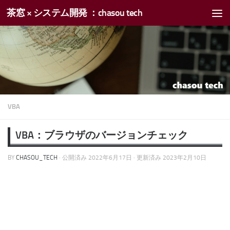
茶窓 × システム開発 ：chasou tech
コンテンツへスキップ
VBA
VBA：ブラウザのバージョンチェック
BY
CHASOU_TECH
· 公開済み
2022年6月17日
· 更新済み
2023年2月10日