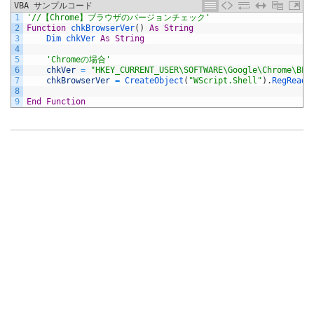
VBA サンプルコード
1
'//【Chrome】ブラウザのバージョンチェック'
2
Function
chkBrowserVer
(
)
As
String
3
Dim 
chkVer 
As
String
4
5
'Chromeの場合'
6
chkVer
=
"HKEY_CURRENT_USER\SOFTWARE\Google\Chrome\BLB
7
chkBrowserVer
=
CreateObject
(
"WScript.Shell"
)
.
RegRead
(
8
9
End
Function