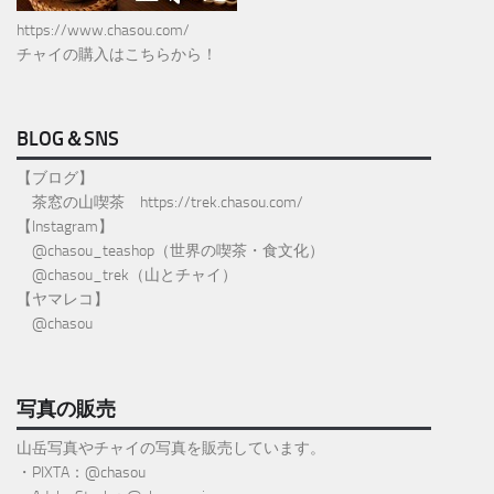
https://www.chasou.com/
チャイの購入はこちらから！
BLOG＆SNS
【ブログ】
茶窓の山喫茶
https://trek.chasou.com/
【Instagram】
@
chasou_teashop
（世界の喫茶・食文化）
@chasou_trek
（山とチャイ）
【ヤマレコ】
@chasou
写真の販売
山岳写真やチャイの写真を販売しています。
・PIXTA：@chasou