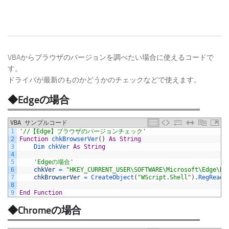
VBAからブラウザのバージョンを調べたい場合に使えるコードで
す。
ドライバが最新のものかどうかのチェックなどで使えます。
◆Edgeの場合
VBA サンプルコード
1
'//【Edge】ブラウザのバージョンチェック'
2
Function
chkBrowserVer
(
)
As
String
3
Dim 
chkVer 
As
String
4
5
'Edgeの場合'
6
chkVer
=
"HKEY_CURRENT_USER\SOFTWARE\Microsoft\Edge\BL
7
chkBrowserVer
=
CreateObject
(
"WScript.Shell"
)
.
RegRead
(
8
9
End
Function
◆Chromeの場合