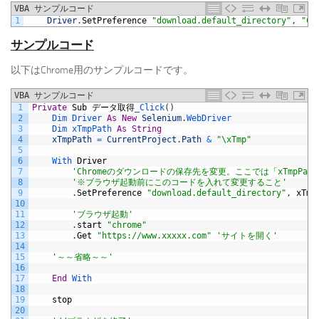
VBA サンプルコード
1
Driver
.
SetPreference
"download.default_directory"
,
"C:
サンプルコード
以下はChrome用のサンプルコードです。
VBA サンプルコード
1
Private
Sub
データ取得
_Click
(
)
2
Dim 
Driver 
As
New
Selenium
.
WebDriver
3
Dim 
xTmpPath 
As
String
4
xTmpPath
=
CurrentProject
.
Path
&
"\xTmp"
5
6
With 
Driver
7
'Chromeのダウンロードの保存先を変更。ここでは「xTmpPa
8
'※ブラウザ起動前にこのコードを入れて変更すること'
9
.
SetPreference
"download.default_directory"
,
xTmp
10
11
'ブラウザ起動'
12
.
start
"chrome"
13
.
Get
"https://www.xxxxx.com"
'サイトを開く'
14
15
'～～省略～～'
16
17
End
With
18
19
stop
20