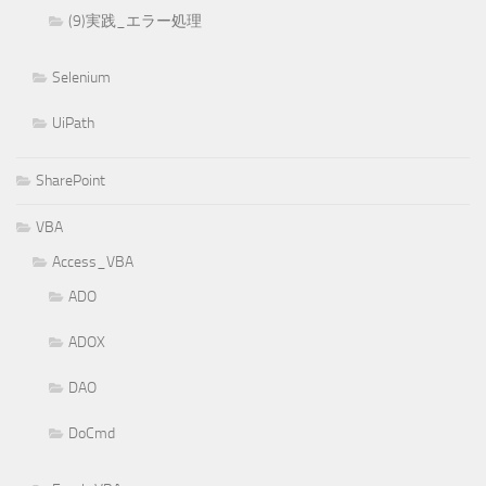
(9)実践_エラー処理
Selenium
UiPath
SharePoint
VBA
Access_VBA
ADO
ADOX
DAO
DoCmd