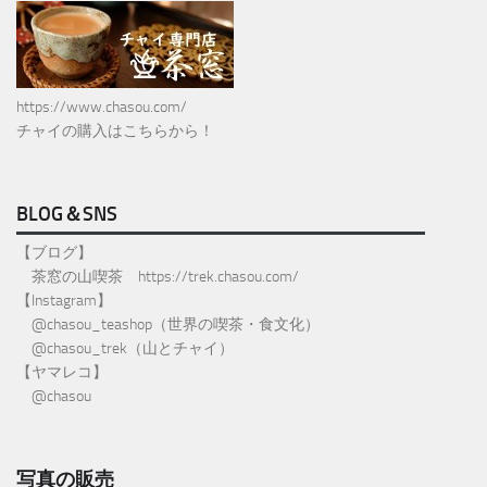
https://www.chasou.com/
チャイの購入はこちらから！
BLOG＆SNS
【ブログ】
茶窓の山喫茶
https://trek.chasou.com/
【Instagram】
@
chasou_teashop
（世界の喫茶・食文化）
@chasou_trek
（山とチャイ）
【ヤマレコ】
@chasou
写真の販売