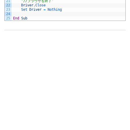
21
'//ブラウザを終了'
22
Driver
.
Close
23
Set 
Driver
=
Nothing
24
25
End
Sub