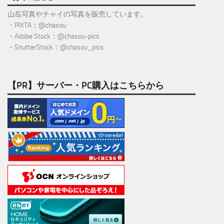
山岳写真やチャイの写真を販売しています。
・PIXTA：@chasou
・Adobe Stock：@chasou-pics
・ShutterStock：@chasou_pics
【PR】サーバー・PC購入はこちらから