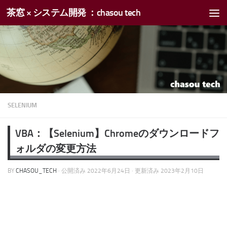
茶窓 × システム開発 ：chasou tech
コンテンツへスキップ
SELENIUM
VBA：【Selenium】Chromeのダウンロードフ
ォルダの変更方法
BY
CHASOU_TECH
· 公開済み
2022年6月24日
· 更新済み
2023年2月10日