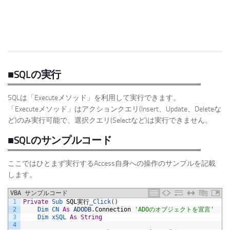
■SQLの実行
SQLは「Executeメソッド」を利用して実行できます。
「Executeメソッド」はアクションクエリ(Insert、Update、Deleteな
ど)のみ実行可能で、選択クエリ(Selectなど)は実行できません。
■SQLのサンプルコード
ここではひとまず実行するAccess自身への操作のサンプルを記載
します。
VBA サンプルコード
1
Private
Sub 
SQL
実行
_Click
(
)
2
Dim 
CN 
As
ADODB
.
Connection
'ADOのオブジェクトを宣言'
3
Dim 
xSQL 
As
String
4