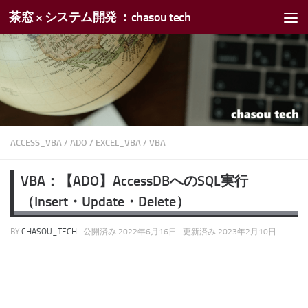
茶窓 × システム開発 ：chasou tech
コンテンツへスキップ
ACCESS_VBA
/
ADO
/
EXCEL_VBA
/
VBA
VBA：【ADO】AccessDBへのSQL実行
（Insert・Update・Delete）
BY
CHASOU_TECH
· 公開済み
2022年6月16日
· 更新済み
2023年2月10日