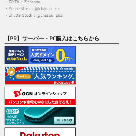
・PIXTA：@chasou
・Adobe Stock：@chasou-pics
・ShutterStock：@chasou_pics
【PR】サーバー・PC購入はこちらから