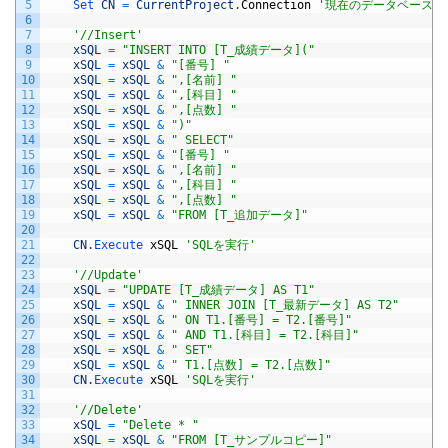
5
Set 
CN
=
CurrentProject
.
Connection
'現在のデータベースに
6
7
'//Insert'
8
xSQL
=
"INSERT INTO [T_成績データ]("
9
xSQL
=
xSQL
&
"[番号] "
10
xSQL
=
xSQL
&
",[名前] "
11
xSQL
=
xSQL
&
",[科目] "
12
xSQL
=
xSQL
&
",[点数] "
13
xSQL
=
xSQL
&
")"
14
xSQL
=
xSQL
&
" SELECT"
15
xSQL
=
xSQL
&
"[番号] "
16
xSQL
=
xSQL
&
",[名前] "
17
xSQL
=
xSQL
&
",[科目] "
18
xSQL
=
xSQL
&
",[点数] "
19
xSQL
=
xSQL
&
"FROM [T_追加データ]"
20
21
CN
.
Execute 
xSQL
'SQLを実行'
22
23
'//Update'
24
xSQL
=
"UPDATE [T_成績データ] AS T1"
25
xSQL
=
xSQL
&
" INNER JOIN [T_最新データ] AS T2"
26
xSQL
=
xSQL
&
" ON T1.[番号] = T2.[番号]"
27
xSQL
=
xSQL
&
" AND T1.[科目] = T2.[科目]"
28
xSQL
=
xSQL
&
" SET"
29
xSQL
=
xSQL
&
" T1.[点数] = T2.[点数]"
30
CN
.
Execute 
xSQL
'SQLを実行'
31
32
'//Delete'
33
xSQL
=
"Delete * "
34
xSQL
=
xSQL
&
"FROM [T_サンプルコピー]"