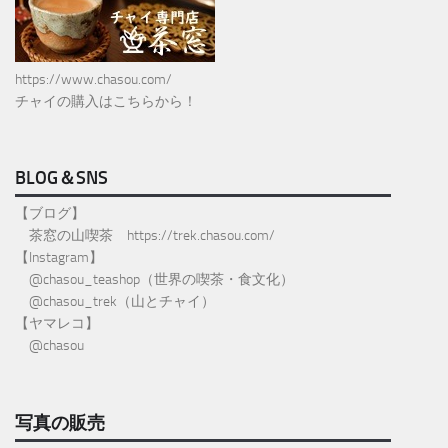
https://www.chasou.com/
チャイの購入はこちらから！
BLOG＆SNS
【ブログ】
茶窓の山喫茶
https://trek.chasou.com/
【Instagram】
@
chasou_teashop
（世界の喫茶・食文化）
@chasou_trek
（山とチャイ）
【ヤマレコ】
@chasou
写真の販売