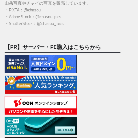
山岳写真やチャイの写真を販売しています。
・PIXTA：@chasou
・Adobe Stock：@chasou-pics
・ShutterStock：@chasou_pics
【PR】サーバー・PC購入はこちらから