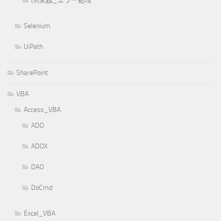
(9)実践_エラー処理
Selenium
UiPath
SharePoint
VBA
Access_VBA
ADO
ADOX
DAO
DoCmd
Excel_VBA