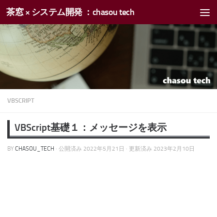
茶窓 × システム開発 ：chasou tech
コンテンツへスキップ
VBSCRIPT
VBScript基礎１：メッセージを表示
BY
CHASOU_TECH
· 公開済み
2022年5月21日
· 更新済み
2023年2月10日